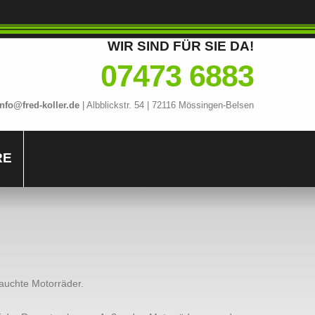
WIR
SIND
FÜR
SIE
DA!
07473
6883
info@fred-koller.de
|
Albblickstr.
54
|
72116
Mössingen-Belsen
RE
auchte Motorräder.