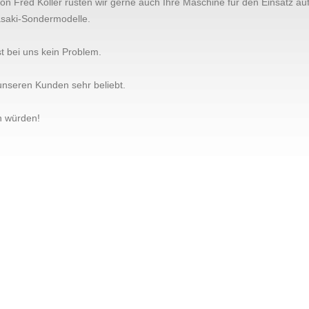
on Fred Koller rüsten wir gerne auch Ihre Maschine für den Einsatz 
asaki-Sondermodelle.
 bei uns kein Problem.
unseren Kunden sehr beliebt.
n würden!